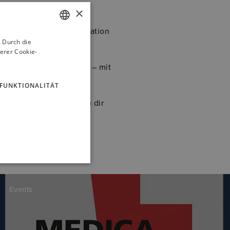
×
ch zu wachsen und einen
 Ideen zählen und Innovation
 Durch die
GERMAN
erer Cookie-
ENGLISH
u Betrieb und Strategie – mit
FUNKTIONALITÄT
 Rolle zu finden, die zu dir
Events