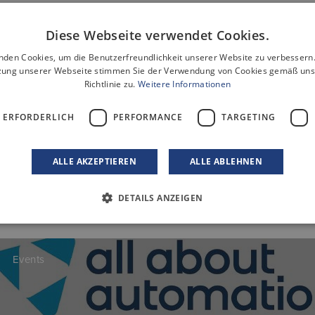
motivierte und neugierige Menschen, die bereit sind, tägli
Diese Webseite verwendet Cookies.
u Teil eines inspirierenden Umfelds sein möchtest, in dem
nden Cookies, um die Benutzerfreundlichkeit unserer Website zu verbessern.
genau richtig.
zung unserer Webseite stimmen Sie der Verwendung von Cookies gemäß uns
Richtlinie zu.
Weitere Informationen
 voller Möglichkeiten – von Design und Innovation bis hin z
fliche und persönliche Weiterentwicklung.
 ERFORDERLICH
PERFORMANCE
TARGETING
 Karriereseite
, um alle offenen Positionen zu sehen und die
nächste Bereicherung für unser Team sein!
ALLE AKZEPTIEREN
ALLE ABLEHNEN
DETAILS ANZEIGEN
Events