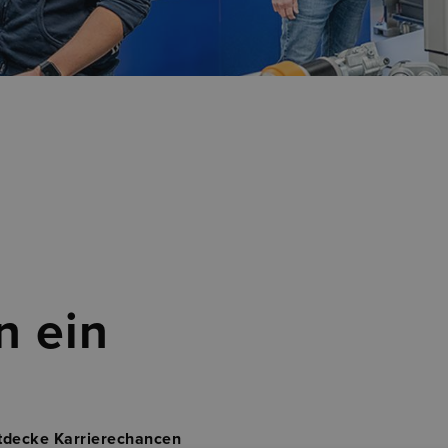
n ein
tdecke Karrierechancen