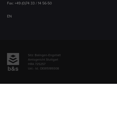
Fax: +49 (0)74 33 / 14 56-50
EN
Sitz: Balingen-Engstlatt
Amtsgericht Stuttgart
HRA 725257
Ust.- Id.: DE815189308