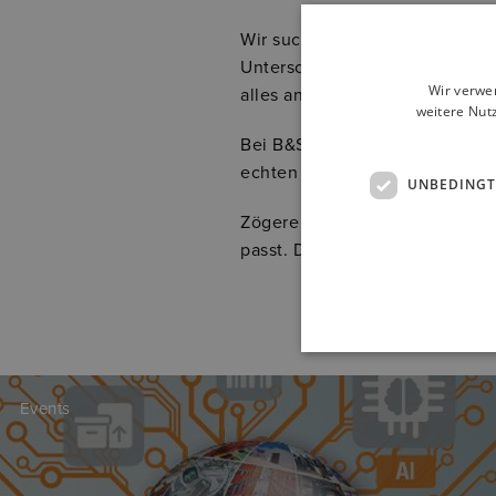
Wir suchen leidenschaftliche, 
Unterschied zu machen. Wenn d
Wir verwe
alles antreibt, bist du bei uns 
weitere Nut
Bei B&S entdeckst du eine Welt
echten Chancen für deine beru
UNBEDINGT
Zögere nicht –
besuche unsere
passt. Dein Talent könnte die 
Events