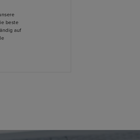
Wir s
einz
unsere
Zuverl
ie beste
ändig auf
le