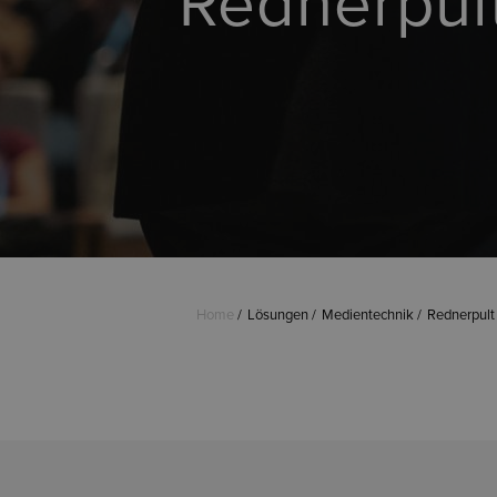
Rednerpul
Home
Lösungen
Medientechnik
Rednerpult