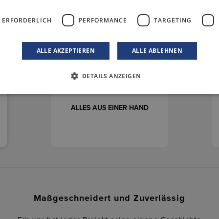
sollten:
 ERFORDERLICH
PERFORMANCE
TARGETING
ALLE AKZEPTIEREN
ALLE ABLEHNEN
DETAILS ANZEIGEN
ALLES AUS EINER HAND
Maßgeschneidert und Zuverlässig