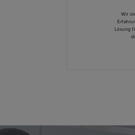
Wir s
Erfahru
Lösung f
d