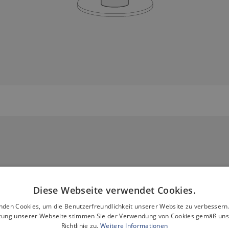
Diese Webseite verwendet Cookies.
nden Cookies, um die Benutzerfreundlichkeit unserer Website zu verbessern.
zung unserer Webseite stimmen Sie der Verwendung von Cookies gemäß uns
 für Lösungen aus der
Amer Gr
Richtlinie zu.
Weitere Informationen