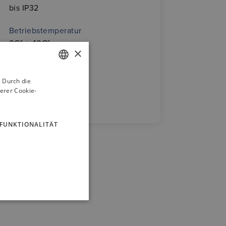
bis IP32
Betriebstemperatur
0C° ÷ 40C°
×
 Durch die
GERMAN
erer Cookie-
ENGLISH
FUNKTIONALITÄT