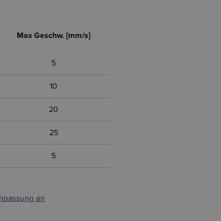
Max Geschw. [mm/s]
5
10
20
25
5
Anpassung an