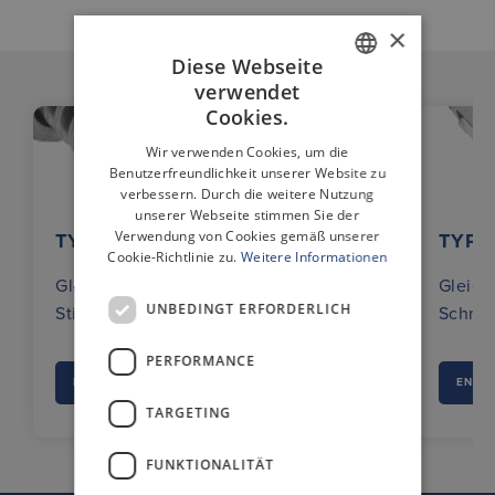
×
Diese Webseite
verwendet
GERMAN
Cookies.
ENGLISH
Wir verwenden Cookies, um die
Benutzerfreundlichkeit unserer Website zu
verbessern. Durch die weitere Nutzung
unserer Webseite stimmen Sie der
Verwendung von Cookies gemäß unserer
TYP 100
TYP 1
Cookie-Richtlinie zu.
Weitere Informationen
Gleichstromantrieb mit
Gleich
UNBEDINGT ERFORDERLICH
Stirnradgetriebe
Schnec
PERFORMANCE
ENTDECKEN SIE MEHR
ENTDE
TARGETING
FUNKTIONALITÄT