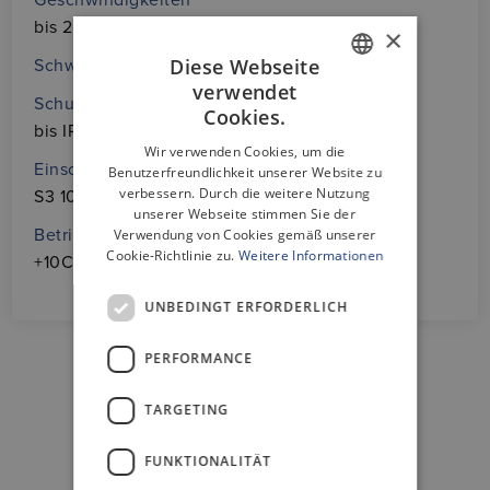
bis 25mm/s
×
Diese Webseite
Schwalbenschwanznut
verwendet
GERMAN
Schutzart
Cookies.
bis IP54
ENGLISH
Wir verwenden Cookies, um die
Einschaltdauer
Benutzerfreundlichkeit unserer Website zu
verbessern. Durch die weitere Nutzung
S3 10% basiert auf 10 min.
unserer Webseite stimmen Sie der
Betriebstemperatur
Verwendung von Cookies gemäß unserer
Cookie-Richtlinie zu.
Weitere Informationen
+10C° ÷ +40C°
UNBEDINGT ERFORDERLICH
PERFORMANCE
TARGETING
DOWNLOADBEREICH
FUNKTIONALITÄT