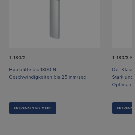
T 180/2
T 180/3 5
Hubkräfte bis 1300 N
Der Klass
Geschwindigkeiten bis 25 mm/sec
Stark und 
Optimales
ENTDECKEN SIE MEHR
ENTDECKE