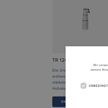
TR 126/3S mini
Wir verwe
weitere Nut
Die Universal-Hubsäule: Gehör
weltweit zu den kleinsten und
stärksten dreiteiligen runden
UNBEDINGT
Hubsäulen
ENTDECKEN SIE MEHR