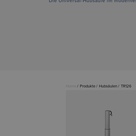
Die Universal-Hubsäule im moderne
Home
Produkte
Hubsäulen
TR126