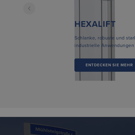
HEXALIFT
Schlanke, robuste und star
industrielle Anwendungen
ENTDECKEN SIE MEHR