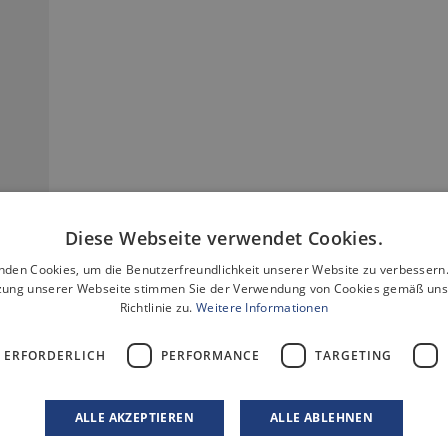
Diese Webseite verwendet Cookies.
nden Cookies, um die Benutzerfreundlichkeit unserer Website zu verbessern.
zung unserer Webseite stimmen Sie der Verwendung von Cookies gemäß uns
t
Richtlinie zu.
Weitere Informationen
 ERFORDERLICH
PERFORMANCE
TARGETING
ALLE AKZEPTIEREN
ALLE ABLEHNEN