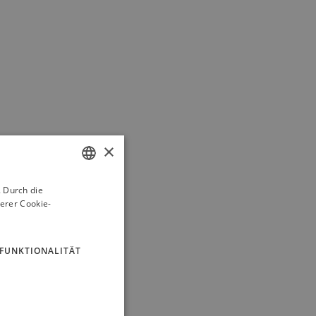
×
 Durch die
GERMAN
erer Cookie-
ENGLISH
FUNKTIONALITÄT