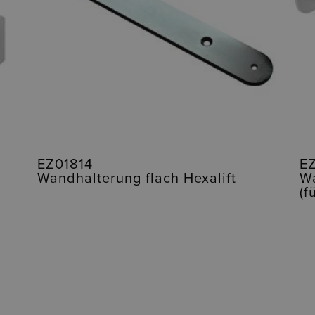
EZ01814
E
Wandhalterung flach Hexalift
Wa
(f