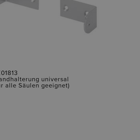
Z01813
ndhalterung universal
ür alle Säulen geeignet)