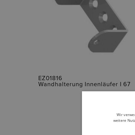
EZ01816
Wandhalterung Innenläufer I 67
Wir verwe
weitere Nut