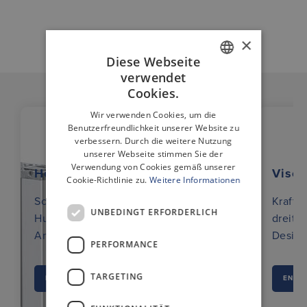
×
Diese Webseite
verwendet
GERMAN
Cookies.
ENGLISH
Wir verwenden Cookies, um die
Benutzerfreundlichkeit unserer Website zu
verbessern. Durch die weitere Nutzung
unserer Webseite stimmen Sie der
Verwendung von Cookies gemäß unserer
Hexalift
Visoli
Cookie-Richtlinie zu.
Weitere Informationen
Schlanke, robuste und starke
Kraftvo
UNBEDINGT ERFORDERLICH
Hubsäule fur industrielle
dreite
Anwendungen
Design
PERFORMANCE
TARGETING
ENTDECKEN SIE MEHR
ENTDE