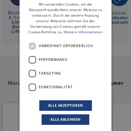
ENGLISH
Wir verwenden Cookies, um die
Benutzerfreundlichkeit unserer Website zu
Baumeister
Amer
Baumeister
Italsea
verbessern. Durch die weitere Nutzung
& Schack
DC
& Schack
Actuator
unserer Webseite stimmen Sie der
Linear
Motor
Actuators
Controlle
Guide
Verwendung von Cookies gemäß unserer
Lifters
Cookie-Richtlinie zu.
Weitere Informationen
UNBEDINGT ERFORDERLICH
PERFORMANCE
TARGETING
Warum Sie sich für Lösungen aus der
Amer
FUNKTIONALITÄT
Group
entscheiden sollten:
ALLE AKZEPTIEREN
ALLE ABLEHNEN