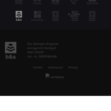
Sitz: Balingen-Engstlatt
Amtsgericht Stuttgart
HRA 725257
Ust.- Id.: DE815189308
Cookie
Impressum
Privacy