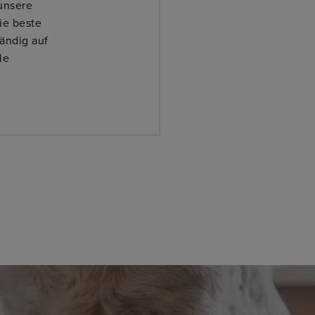
unsere
Zuverl
ie beste
ändig auf
le