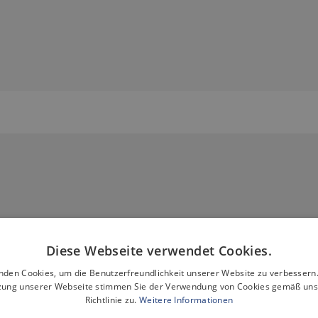
Diese Webseite verwendet Cookies.
nden Cookies, um die Benutzerfreundlichkeit unserer Website zu verbessern.
 für Lösungen aus der
Amer Gr
zung unserer Webseite stimmen Sie der Verwendung von Cookies gemäß uns
Richtlinie zu.
Weitere Informationen
sollten: