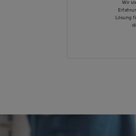
Wir s
Erfahru
Lösung f
d