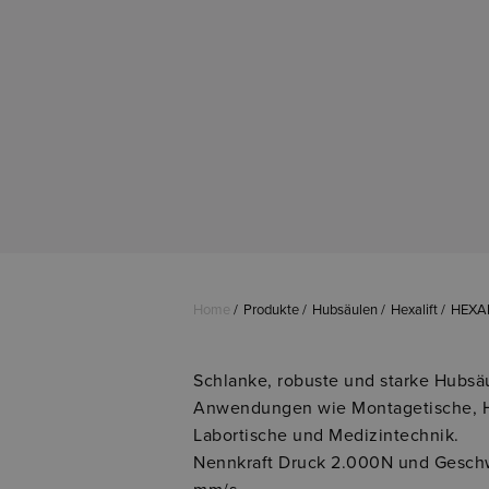
Home
Produkte
Hubsäulen
Hexalift
HEXAL
Schlanke, robuste und starke Hubsäul
Anwendungen wie Montagetische, H
Labortische und Medizintechnik.
Nennkraft Druck 2.000N und Geschwi