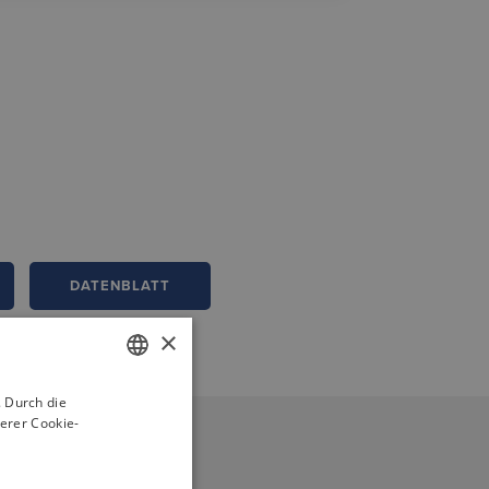
DATENBLATT
×
 Durch die
GERMAN
erer Cookie-
ENGLISH