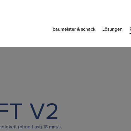
baumeister & schack
Lösungen
FT V2
igkeit (ohne Last) 18 mm/s.