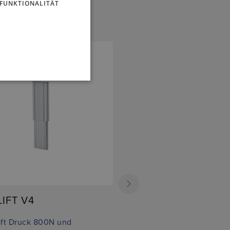
FUNKTIONALITÄT
IFT V4
ft Druck 800N und