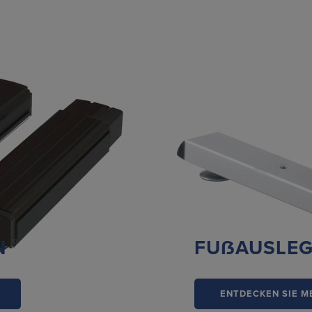
N
FUẞAUSLE
ENTDECKEN SIE M