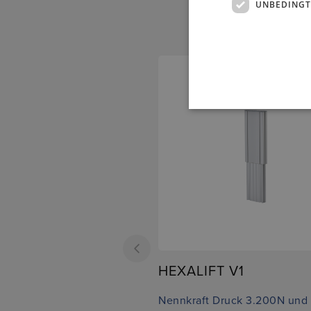
UNBEDINGT
HEXALIFT V1
Nennkraft Druck 3.200N und